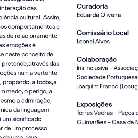
Curadoria
 interação das
Eduarda Oliveira
iência cultural. Assim,
ssos comportamentos e
Comissário Local
des de relacionamento
Leonel Alves
sas emoções é
e neste conceito de
Colaboração
il pretende,através das
Íris Inclusiva – Assoc
moções numa vertente
Sociedade Portuguesa
, propondo, a todos,a
Joaquim Franco (Locuç
 o medo, o perigo, a
 mesmo a admiração,
Exposições
nâmica da linguagem
Torres Vedras – Paços
i um significado
Guimarães – Casa da 
nar de um processo
ço de uma nova