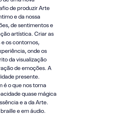
afio de produzir Arte
ntimo e da nossa
ões, de sentimentos e
ção artística. Criar as
 e os contornos,
xperiência, onde os
ito da visualização
teração de emoções. A
lidade presente.
m é o que nos torna
capacidade quase mágica
ssência e a da Arte.
raille e em áudio.