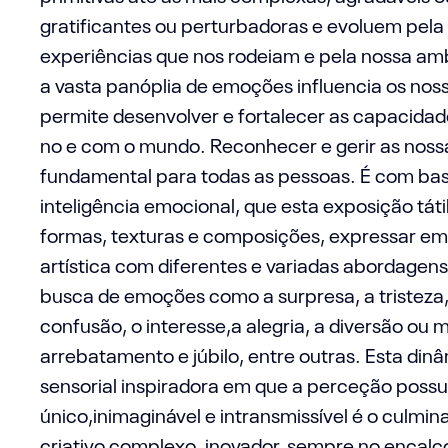
gratificantes ou perturbadoras e evoluem pela
experiências que nos rodeiam e pela nossa amb
a vasta panóplia de emoções influencia os no
permite desenvolver e fortalecer as capacida
no e com o mundo. Reconhecer e gerir as nos
fundamental para todas as pessoas. É com bas
inteligência emocional, que esta exposição tát
formas, texturas e composições, expressar e
artística com diferentes e variadas abordagens
busca de emoções como a surpresa, a tristeza,
confusão, o interesse,a alegria, a diversão ou
arrebatamento e júbilo, entre outras. Esta di
sensorial inspiradora em que a perceção possu
único,inimaginável e intransmissível é o culmi
criativo complexo, inovador, sempre no encal