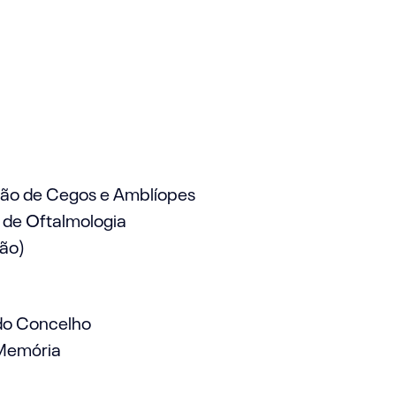
iação de Cegos e Amblíopes
 de Oftalmologia
ão)
 do Concelho
Memória