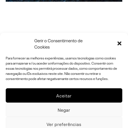
T E R R I T Ó R I O S C U L
Gerir o Consentimento de
Cookies
T U R A I S
Para fornecer as melhores experiências, usamos tecnologias como cookies
para armazenar e/ou aceder a informações do dispositivo. Consentir com
essas tecnologias nos permitirá processar dados, como comportamento de
navegação ou IDs exclusivos neste site. Não consentir ou retirar o
E X P O S I Ç Ã O T Á T I L. A R T E I N C L U
consentimento pode afetar negativamante certos recursos e funções.
S I V A. T O Q U E, É A R T E !
Aceitar
Negar
© 2025 A M O S T R A D E L E T R A S todos os direitos
Ver preferências